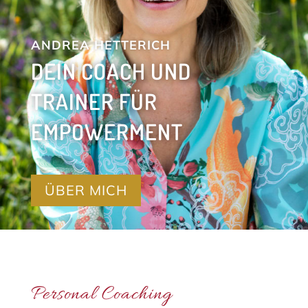
ANDREA HETTERICH
DEIN COACH UND
TRAINER FÜR
EMPOWERMENT
ÜBER MICH
Personal Coaching